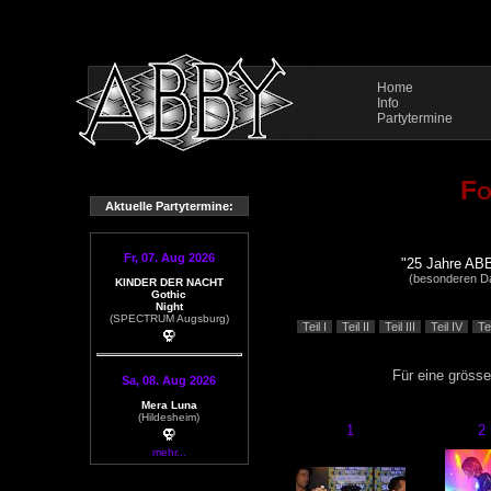
Home
Info
Partytermine
Fo
Aktuelle Partytermine:
Fr, 07. Aug 2026
"25 Jahre ABB
(besonderen Dan
KINDER DER NACHT
Gothic
Night
(SPECTRUM Augsburg)
Teil I
Teil II
Teil III
Teil IV
Te
Für eine grösse
Sa, 08. Aug 2026
Mera Luna
(Hildesheim)
1
2
mehr...