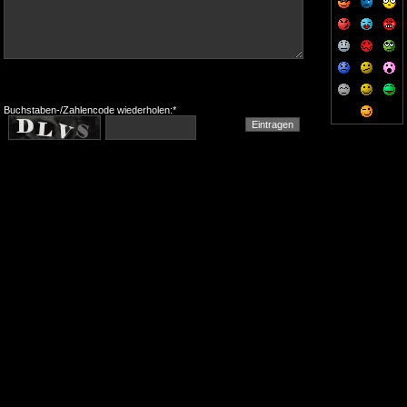
Buchstaben-/Zahlencode wiederholen:*
-= For Your Pain Online Since June 1997 =-
Impressum