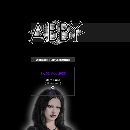
Aktuelle Partytermine:
Sa, 08. Aug 2026
Mera Luna
(Hildesheim)
mehr...