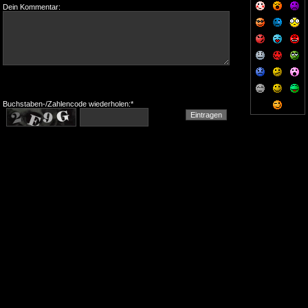
Dein Kommentar:
Buchstaben-/Zahlencode wiederholen:*
-= For Your Pain Online Since June 1997 =-