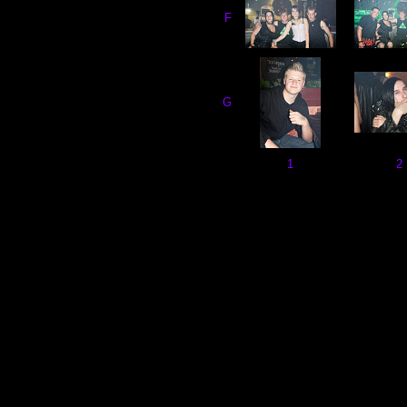
F
G
1
2