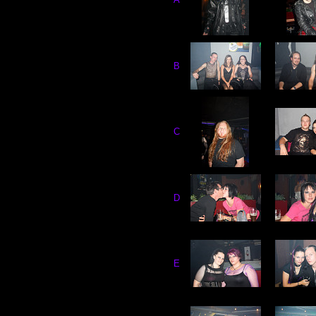
B
C
D
E