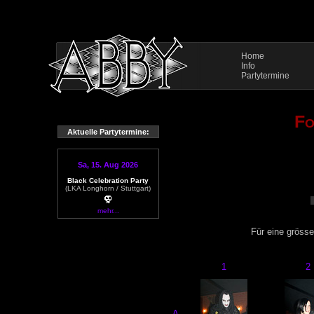
Home
Info
Partytermine
Fo
Aktuelle Partytermine:
Sa, 15. Aug 2026
Black Celebration Party
(LKA Longhorn / Stuttgart)
mehr...
Für eine grösse
1
2
A